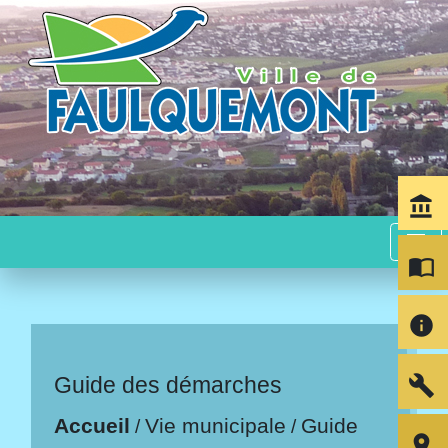
account_balance
menu
import_contacts
info
build
Guide des démarches
Accueil
Vie municipale
Guide
/
/
room