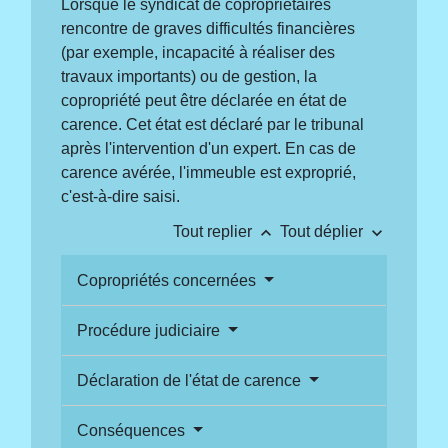
Lorsque le syndicat de copropriétaires
rencontre de graves difficultés financières
(par exemple, incapacité à réaliser des
travaux importants) ou de gestion, la
copropriété peut être déclarée en état de
carence. Cet état est déclaré par le tribunal
après l'intervention d'un expert. En cas de
carence avérée, l'immeuble est exproprié,
c'est-à-dire saisi.
keyboard_arrow_up
keyboard_arrow_down
Tout replier
Tout déplier
Copropriétés concernées
Procédure judiciaire
Déclaration de l'état de carence
Conséquences