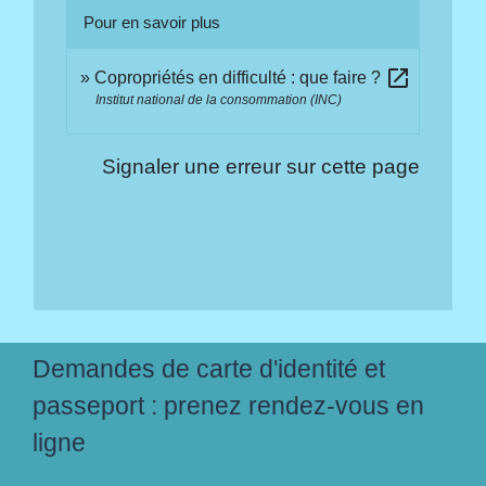
Pour en savoir plus
open_in_new
Copropriétés en difficulté : que faire ?
Institut national de la consommation (INC)
Signaler une erreur sur cette page
Demandes de carte d'identité et
passeport : prenez rendez-vous en
ligne