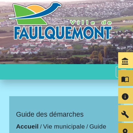
account_balance
menu
import_contacts
info
build
Guide des démarches
Accueil
Vie municipale
Guide
/
/
room