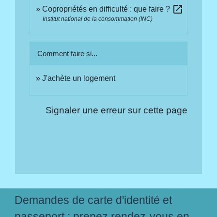
open_in_new
Copropriétés en difficulté : que faire ?
Institut national de la consommation (INC)
Comment faire si...
J'achète un logement
Signaler une erreur sur cette page
Demandes de carte d'identité et
passeport : prenez rendez-vous en