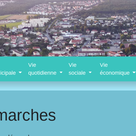
Vie
Vie
Vie
icipale
quotidienne
sociale
économique
marches