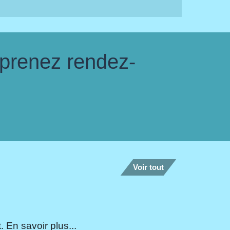
 prenez rendez-
Voir tout
 En savoir plus...