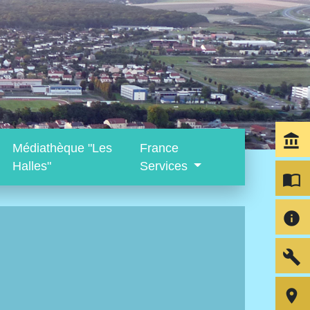
account_balance
Médiathèque "Les
France
Halles"
Services
import_contacts
info
build
room