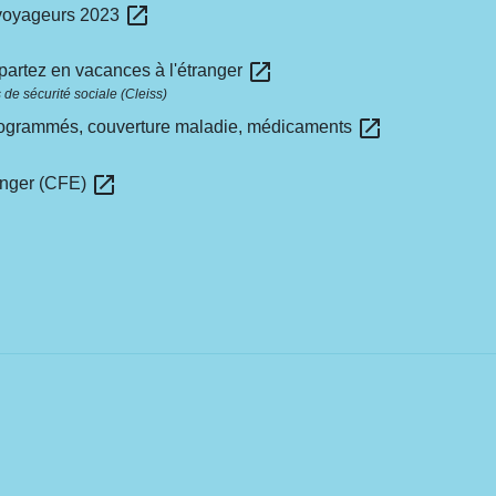
open_in_new
 voyageurs 2023
open_in_new
partez en vacances à l'étranger
de sécurité sociale (Cleiss)
open_in_new
programmés, couverture maladie, médicaments
open_in_new
ranger (CFE)