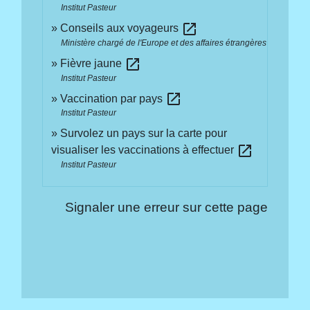
Institut Pasteur
open_in_new
Conseils aux voyageurs
Ministère chargé de l'Europe et des affaires étrangères
open_in_new
Fièvre jaune
Institut Pasteur
open_in_new
Vaccination par pays
Institut Pasteur
Survolez un pays sur la carte pour
open_in_new
visualiser les vaccinations à effectuer
Institut Pasteur
Signaler une erreur sur cette page