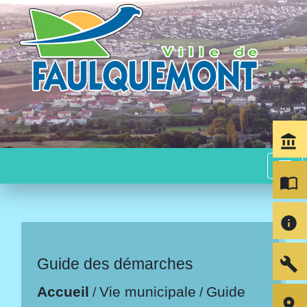
account_balance
menu
import_contacts
info
build
Guide des démarches
Accueil
Vie municipale
Guide
/
/
room