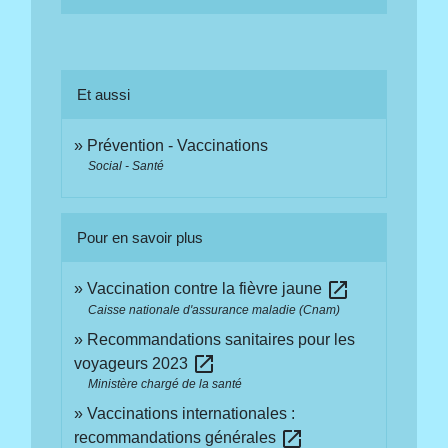
Et aussi
Prévention - Vaccinations
Social - Santé
Pour en savoir plus
open_in_new
Vaccination contre la fièvre jaune
Caisse nationale d'assurance maladie (Cnam)
Recommandations sanitaires pour les
open_in_new
voyageurs 2023
Ministère chargé de la santé
Vaccinations internationales :
open_in_new
recommandations générales