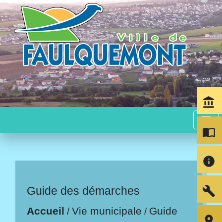
account_balance
menu
import_contacts
info
build
Guide des démarches
Accueil
Vie municipale
Guide
/
/
room