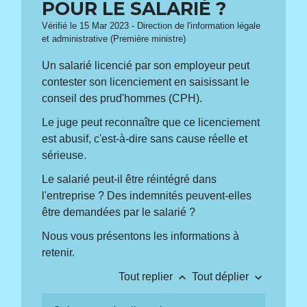
POUR LE SALARIÉ ?
Vérifié le 15 Mar 2023 - Direction de l'information légale
et administrative (Première ministre)
Un salarié licencié par son employeur peut
contester son licenciement en saisissant le
conseil des prud'hommes (CPH).
Le juge peut reconnaître que ce licenciement
est abusif, c'est-à-dire sans cause réelle et
sérieuse.
Le salarié peut-il être réintégré dans
l'entreprise ? Des indemnités peuvent-elles
être demandées par le salarié ?
Nous vous présentons les informations à
retenir.
keyboard_arrow_up
keyboard_arrow_down
Tout replier
Tout déplier