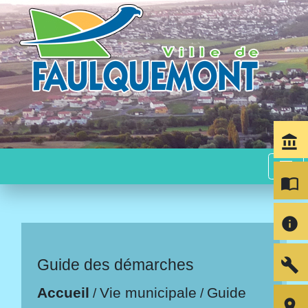
account_balance
menu
import_contacts
info
build
Guide des démarches
Accueil
Vie municipale
Guide
/
/
room