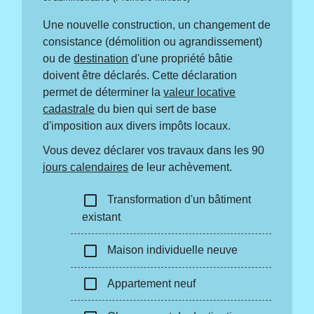
Une nouvelle construction, un changement de
consistance (démolition ou agrandissement)
ou de
destination
d'une propriété bâtie
doivent être déclarés. Cette déclaration
permet de déterminer la
valeur locative
cadastrale
du bien qui sert de base
d'imposition aux divers impôts locaux.
Vous devez déclarer vos travaux dans les 90
jours calendaires
de leur achèvement.
check_box_outline_blank
Transformation d'un bâtiment
existant
check_box_outline_blank
Maison individuelle neuve
check_box_outline_blank
Appartement neuf