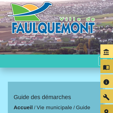
account_balance
menu
import_contacts
info
build
Guide des démarches
Accueil
Vie municipale
Guide
/
/
room