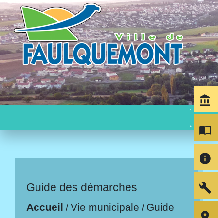
account_balance
menu
import_contacts
info
build
Guide des démarches
Accueil
Vie municipale
Guide
/
/
room