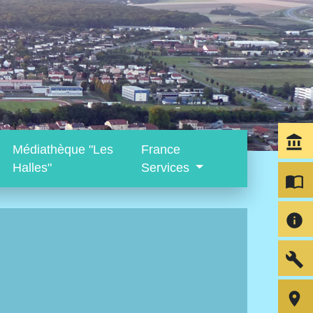
account_balance
Médiathèque "Les
France
Halles"
Services
import_contacts
info
build
room