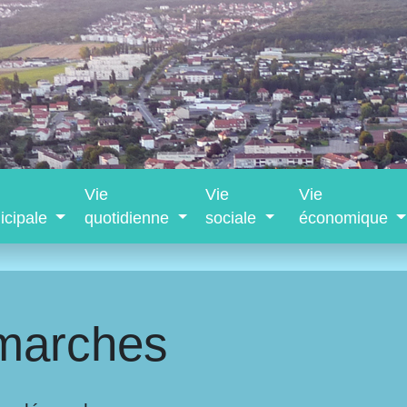
Vie
Vie
Vie
icipale
quotidienne
sociale
économique
marches