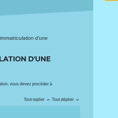
'immatriculation d'une
LATION D'UNE
iation, vous devez procéder à
keyboard_arrow_up
keyboard_arrow_down
Tout replier
Tout déplier