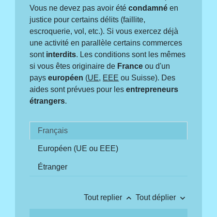
Vous ne devez pas avoir été
condamné
en
justice pour certains délits (faillite,
escroquerie, vol, etc.). Si vous exercez déjà
une activité en parallèle certains commerces
sont
interdits
. Les conditions sont les mêmes
si vous êtes originaire de
France
ou d'un
pays
européen
(
UE
,
EEE
ou Suisse). Des
aides sont prévues pour les
entrepreneurs
étrangers
.
Français
Européen (UE ou EEE)
Étranger
keyboard_arrow_up
keyboard_arrow_down
Tout replier
Tout déplier