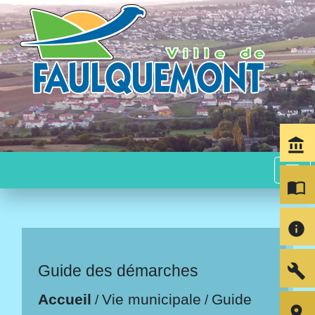
account_balance
menu
import_contacts
info
build
Guide des démarches
Accueil
Vie municipale
Guide
/
/
room