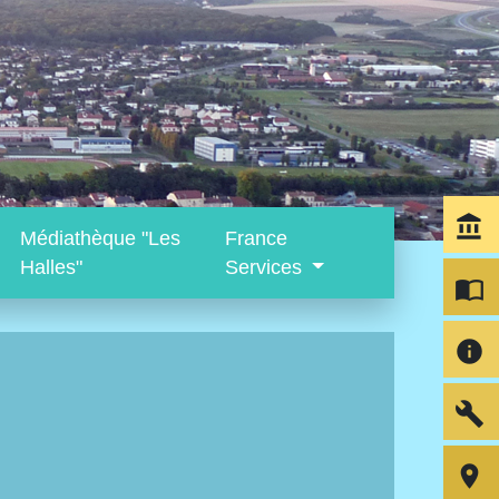
account_balance
Médiathèque "Les
France
Halles"
Services
import_contacts
info
build
room