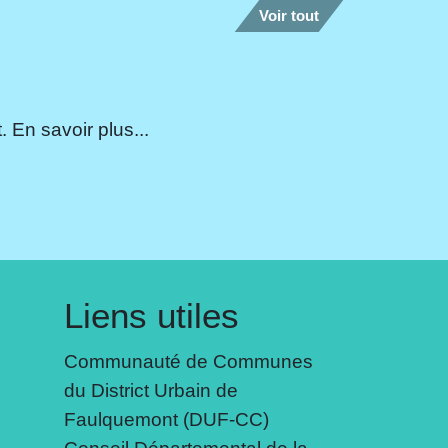
Voir tout
 En savoir plus...
Liens utiles
Communauté de Communes
du District Urbain de
Faulquemont (DUF-CC)
Conseil Départemental de la