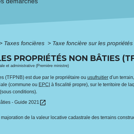
es démarches
>
Taxes foncières
>
Taxe foncière sur les propriété
LES PROPRIÉTÉS NON BÂTIES (T
gale et administrative (Première ministre)
ies (TFPNB) est due par le propriétaire ou
usufruitier
d'un terrain
toriale (commune ou
EPCI
à fiscalité propre), sur le territoire de la
sous conditions).
open_in_new
bâties - Guide 2021
ajoration de la valeur locative cadastrale des terrains constru