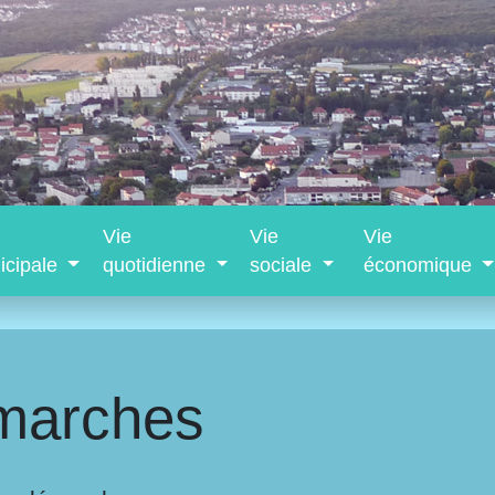
Vie
Vie
Vie
icipale
quotidienne
sociale
économique
marches