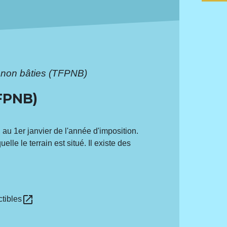
s non bâties (TFPNB)
FPNB)
, au 1
er
janvier de l'année d'imposition.
quelle le terrain est situé. Il existe des
open_in_new
ctibles