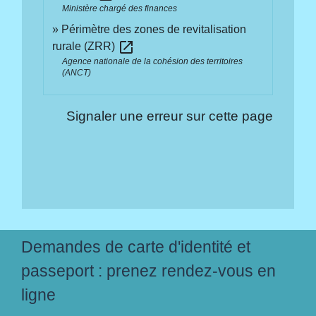
Ministère chargé des finances
Périmètre des zones de revitalisation
open_in_new
rurale (ZRR)
Agence nationale de la cohésion des territoires
(ANCT)
Signaler une erreur sur cette page
Demandes de carte d'identité et
passeport : prenez rendez-vous en
ligne