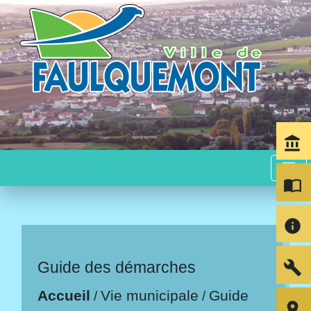
account_balance
menu
import_contacts
info
build
Guide des démarches
Accueil
Vie municipale
Guide
/
/
room