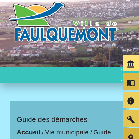
account_balance
menu
import_contacts
info
build
Guide des démarches
Accueil
Vie municipale
Guide
/
/
room