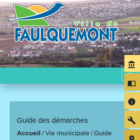
account_balance
menu
import_contacts
info
build
Guide des démarches
Accueil
Vie municipale
Guide
/
/
room