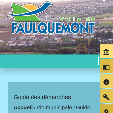
account_balance
menu
import_contacts
info
build
Guide des démarches
Accueil
Vie municipale
Guide
/
/
room