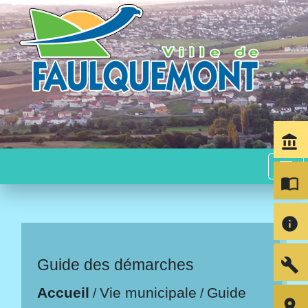
account_balance
menu
import_contacts
info
build
Guide des démarches
Accueil
Vie municipale
Guide
/
/
room