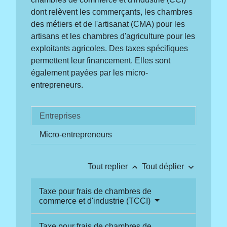
dont relèvent les commerçants, les chambres
des métiers et de l'artisanat (CMA) pour les
artisans et les chambres d'agriculture pour les
exploitants agricoles. Des taxes spécifiques
permettent leur financement. Elles sont
également payées par les micro-
entrepreneurs.
Entreprises
Micro-entrepreneurs
keyboard_arrow_up
keyboard_arrow_down
Tout replier
Tout déplier
Taxe pour frais de chambres de
commerce et d'industrie (TCCI)
Taxe pour frais de chambres de