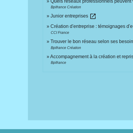
Quels réseaux professionnels peuvent v
Bpifrance Création
open_in_new
Junior entreprises
Création d'entreprise : témoignages d'
CCI France
Trouver le bon réseau selon ses besoin
Bpifrance Création
Accompagnement à la création et repris
Bpifrance