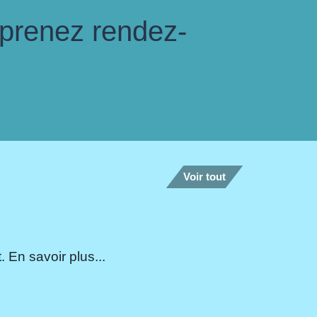
 prenez rendez-
Voir tout
 En savoir plus...