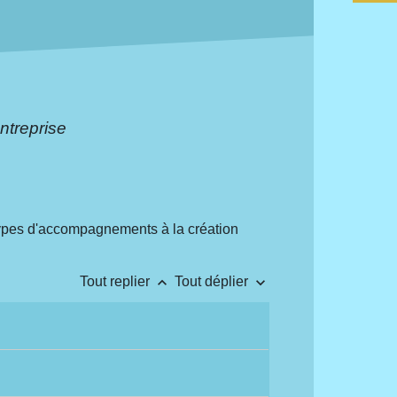
ntreprise
types d'accompagnements à la création
keyboard_arrow_up
keyboard_arrow_down
Tout replier
Tout déplier