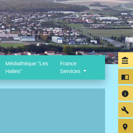
account_balance
Médiathèque "Les
France
Halles"
Services
import_contacts
info
build
room