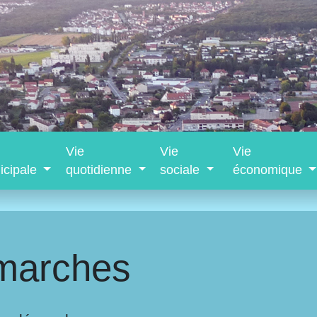
Vie
Vie
Vie
icipale
quotidienne
sociale
économique
marches