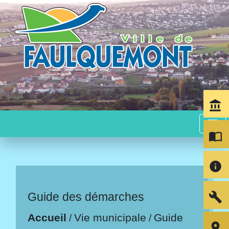
account_balance
menu
import_contacts
info
build
Guide des démarches
Accueil
Vie municipale
Guide
/
/
room