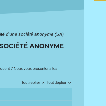
calité d'une société anonyme (SA)
E SOCIÉTÉ ANONYME
liquent ? Nous vous présentons les
keyboard_arrow_up
keyboard_arrow_down
Tout replier
Tout déplier