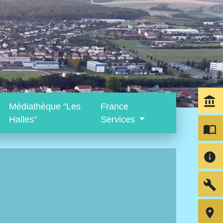
account_balance
Médiathèque "Les
France
Halles"
Services
import_contacts
info
build
room