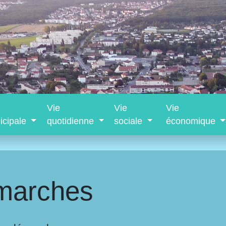
Vie
Vie
Vie
icipale
quotidienne
sociale
économique
marches