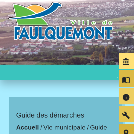
account_balance
menu
import_contacts
info
build
Guide des démarches
Accueil
Vie municipale
Guide
/
/
room