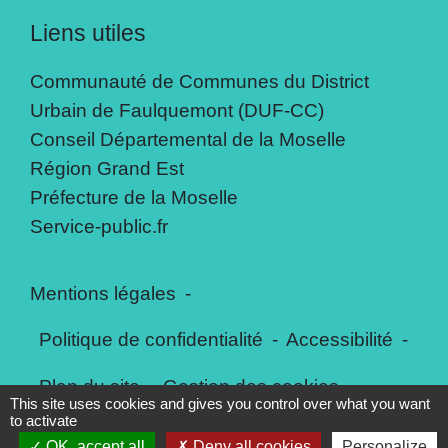
Liens utiles
Communauté de Communes du District
Urbain de Faulquemont (DUF-CC)
Conseil Départemental de la Moselle
Région Grand Est
Préfecture de la Moselle
Service-public.fr
Mentions légales
-
Politique de confidentialité
-
Accessibilité
-
Plan du site
-
Gestion des cookies
This site uses cookies and gives you control over what you want
to activate
OK, accept all
Deny all cookies
Personalize