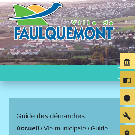
account_balance
menu
import_contacts
info
build
Guide des démarches
Accueil
Vie municipale
Guide
/
/
room