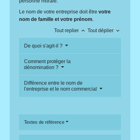
personne morale.
Le nom de votre entreprise doit être
votre
nom de famille et votre prénom
.
keyboard_arrow_up
keyboard_arrow_down
Tout replier
Tout déplier
De quoi s'agit-il ?
Comment protéger la
dénomination ?
Différence entre le nom de
l'entreprise et le nom commercial
Textes de référence