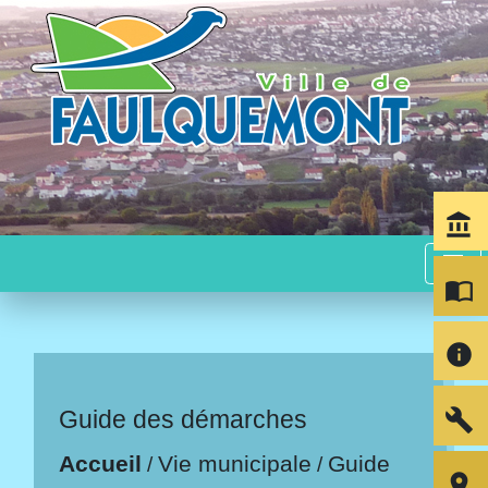
account_balance
menu
import_contacts
info
build
Guide des démarches
Accueil
Vie municipale
Guide
/
/
room