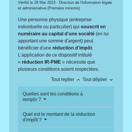
Vérifié le 28 Mar 2023 - Direction de l'information légale
et administrative (Première ministre)
Une personne physique (entreprise
individuelle ou particulier) qui
souscrit en
numéraire au capital d'une société
(en lui
apportant une somme d'argent) peut
bénéficier d'une
réduction d'impôt
.
L'application de ce dispositif intitulé
«
réduction IR-PME
» nécessite que
plusieurs conditions soient respectées.
keyboard_arrow_up
keyboard_arrow_down
Tout replier
Tout déplier
Quelles sont les conditions à
remplir ?
Quel est le montant de la réduction
d'impôt ?