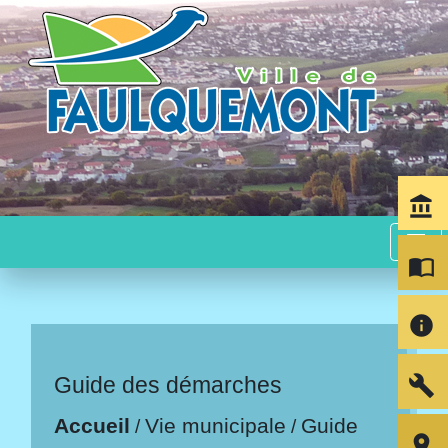
account_balance
menu
import_contacts
info
build
Guide des démarches
Accueil
Vie municipale
Guide
/
/
room