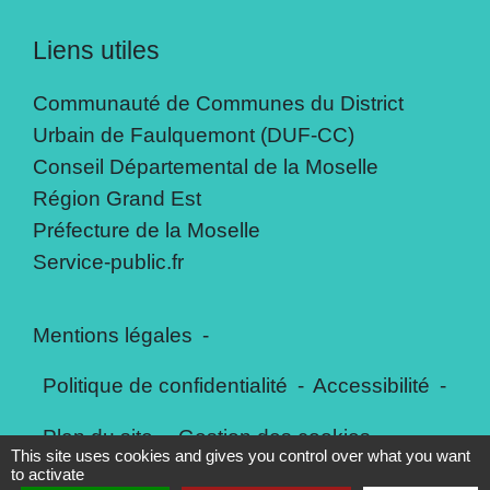
Liens utiles
Communauté de Communes du District
Urbain de Faulquemont (DUF-CC)
Conseil Départemental de la Moselle
Région Grand Est
Préfecture de la Moselle
Service-public.fr
Mentions légales
-
Politique de confidentialité
-
Accessibilité
-
Plan du site
-
Gestion des cookies
This site uses cookies and gives you control over what you want
to activate