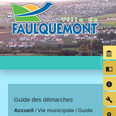
account_balance
menu
import_contacts
info
build
Guide des démarches
Accueil
Vie municipale
Guide
/
/
room