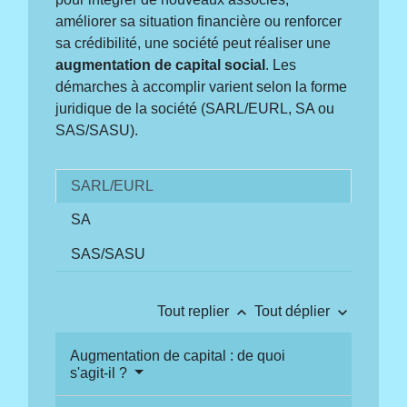
améliorer sa situation financière ou renforcer
sa crédibilité, une société peut réaliser une
augmentation de capital social
. Les
démarches à accomplir varient selon la forme
juridique de la société (SARL/EURL, SA ou
SAS/SASU).
SARL/EURL
SA
SAS/SASU
keyboard_arrow_up
keyboard_arrow_down
Tout replier
Tout déplier
Augmentation de capital : de quoi
s'agit-il ?