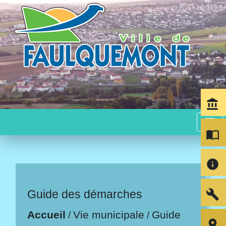
account_balance
menu
import_contacts
info
build
Guide des démarches
Accueil
Vie municipale
Guide
/
/
room