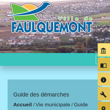
account_balance
menu
import_contacts
info
build
Guide des démarches
Accueil
Vie municipale
Guide
/
/
room