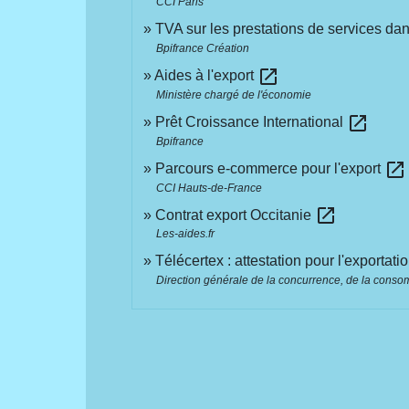
CCI Paris
TVA sur les prestations de services da
Bpifrance Création
open_in_new
Aides à l'export
Ministère chargé de l'économie
open_in_new
Prêt Croissance International
Bpifrance
open_in_new
Parcours e-commerce pour l'export
CCI Hauts-de-France
open_in_new
Contrat export Occitanie
Les-aides.fr
Télécertex : attestation pour l'exportat
Direction générale de la concurrence, de la cons