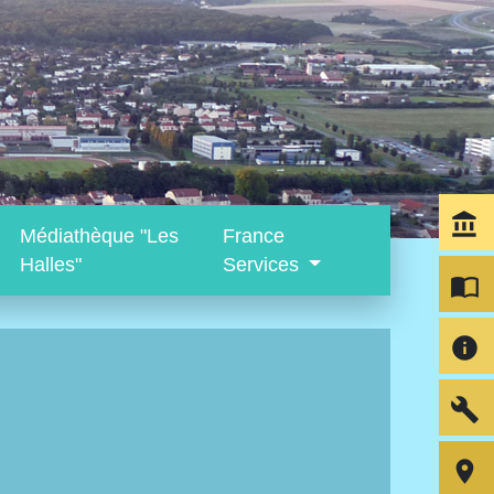
account_balance
Médiathèque "Les
France
Halles"
Services
import_contacts
info
build
room