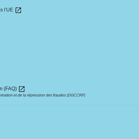
open_in_new
ns l'UE
open_in_new
ion (FAQ)
ommation et de la répression des fraudes (DGCCRF)