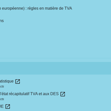
on européenne) : règles en matière de TVA
ns
open_in_new
atistique
cts
open_in_new
l'état récapitulatif TVA et aux DES
cts
open_in_new
'UE