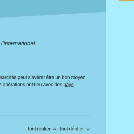
'international
 marchés peut s'avérer être un bon moyen
es opérations ont lieu avec des
pays
keyboard_arrow_up
keyboard_arrow_down
Tout replier
Tout déplier