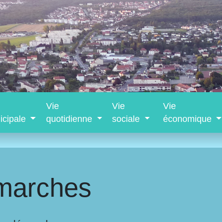
Vie
Vie
Vie
icipale
quotidienne
sociale
économique
marches