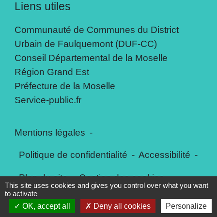
Liens utiles
Communauté de Communes du District
Urbain de Faulquemont (DUF-CC)
Conseil Départemental de la Moselle
Région Grand Est
Préfecture de la Moselle
Service-public.fr
Mentions légales
-
Politique de confidentialité
-
Accessibilité
-
Plan du site
-
Gestion des cookies
This site uses cookies and gives you control over what you want
to activate
OK, accept all
Deny all cookies
Personalize
Site créé en partenariat avec Réseau des Communes