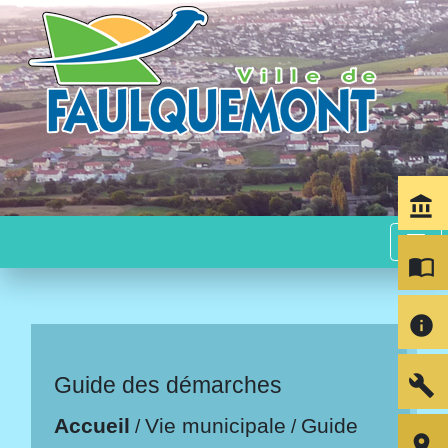
account_balance
menu
import_contacts
info
build
Guide des démarches
Accueil
Vie municipale
Guide
/
/
room