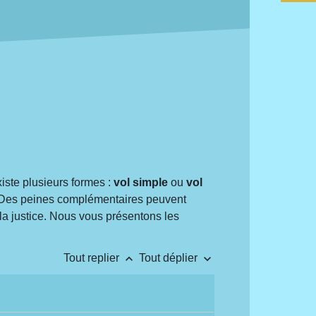
iste plusieurs formes :
vol simple
ou
vol
. Des peines complémentaires peuvent
r la justice. Nous vous présentons les
keyboard_arrow_up
keyboard_arrow_down
Tout replier
Tout déplier