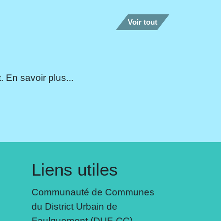
Voir tout
 En savoir plus...
Liens utiles
Communauté de Communes
du District Urbain de
Faulquemont (DUF-CC)