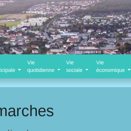
Vie
Vie
Vie
icipale
quotidienne
sociale
économique
marches