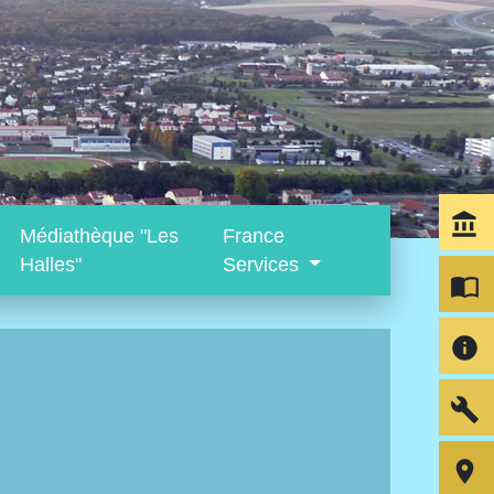
account_balance
Médiathèque "Les
France
Halles"
Services
import_contacts
info
build
room