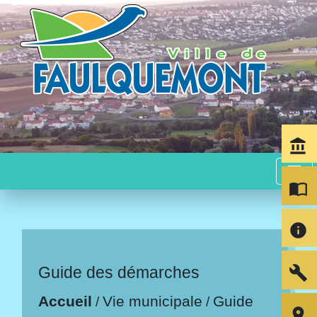
account_balance
menu
import_contacts
info
build
Guide des démarches
Accueil
Vie municipale
Guide
/
/
room