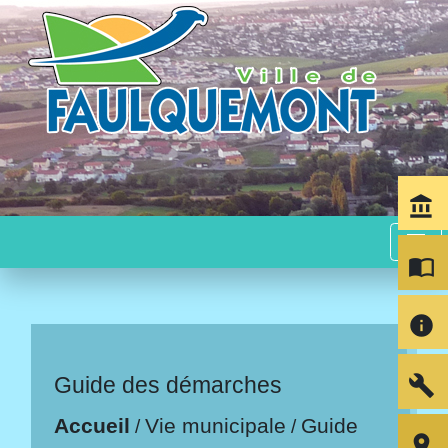
account_balance
menu
import_contacts
info
build
Guide des démarches
Accueil
Vie municipale
Guide
/
/
room