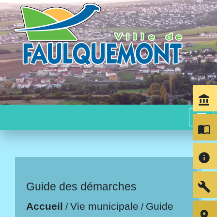
account_balance
menu
import_contacts
info
build
Guide des démarches
Accueil
Vie municipale
Guide
/
/
room