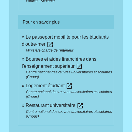
Famille - Scolarité
Pour en savoir plus
Le passeport mobilité pour les étudiants
open_in_new
d'outre-mer
Ministère chargé de l'intérieur
Bourses et aides financières dans
open_in_new
l'enseignement supérieur
Centre national des œuvres universitaires et scolaires
(Cnous)
open_in_new
Logement étudiant
Centre national des œuvres universitaires et scolaires
(Cnous)
open_in_new
Restaurant universitaire
Centre national des œuvres universitaires et scolaires
(Cnous)