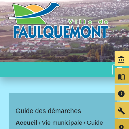
account_balance
menu
import_contacts
info
build
Guide des démarches
Accueil
Vie municipale
Guide
/
/
room