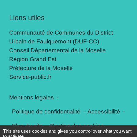
Liens utiles
Communauté de Communes du District
Urbain de Faulquemont (DUF-CC)
Conseil Départemental de la Moselle
Région Grand Est
Préfecture de la Moselle
Service-public.fr
Mentions légales
-
Politique de confidentialité
-
Accessibilité
-
Plan du site
-
Gestion des cookies
This site uses cookies and gives you control over what you want
to activate