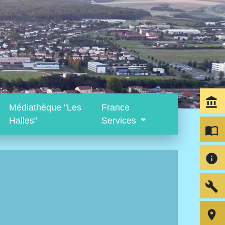
account_balance
Médiathèque "Les
France
Halles"
Services
import_contacts
info
build
room