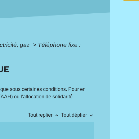
tricité, gaz
>
Téléphone fixe :
UE
que sous certaines conditions. Pour en
AAH) ou l'allocation de solidarité
keyboard_arrow_up
keyboard_arrow_down
Tout replier
Tout déplier