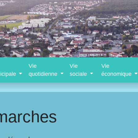
Vie
Vie
Vie
icipale
quotidienne
sociale
économique
marches