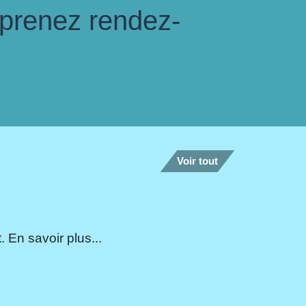
 prenez rendez-
Voir tout
 En savoir plus...