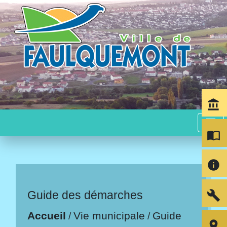
account_balance
menu
import_contacts
info
build
Guide des démarches
Accueil
Vie municipale
Guide
/
/
room