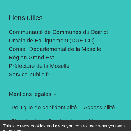
Liens utiles
Communauté de Communes du District
Urbain de Faulquemont (DUF-CC)
Conseil Départemental de la Moselle
Région Grand Est
Préfecture de la Moselle
Service-public.fr
Mentions légales
-
Politique de confidentialité
-
Accessibilité
-
Plan du site
-
Gestion des cookies
This site uses cookies and gives you control over what you want
to activate