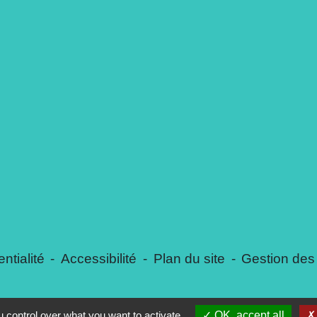
ntialité
-
Accessibilité
-
Plan du site
-
Gestion des
 control over what you want to activate
OK, accept all