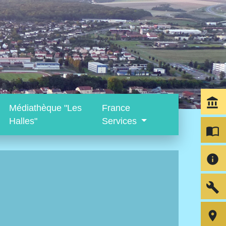
account_balance
Médiathèque "Les
France
Halles"
Services
import_contacts
info
build
room