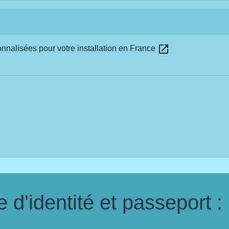
open_in_new
nnalisées pour votre installation en France
d'identité et passeport :