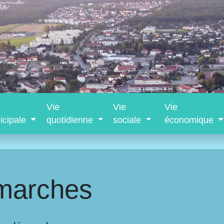
Vie
Vie
Vie
icipale
quotidienne
sociale
économique
marches