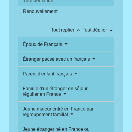
1ère demande
Renouvellement
keyboard_arrow_up
keyboard_arrow_down
Tout replier
Tout déplier
Époux de Français
Étranger pacsé avec un français
Parent d'enfant français
Famille d'un étranger en séjour
régulier en France
Jeune majeur entré en France par
regroupement familial
Jeune étranger né en France ou