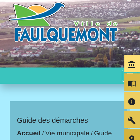
account_balance
menu
import_contacts
info
build
Guide des démarches
Accueil
Vie municipale
Guide
/
/
room