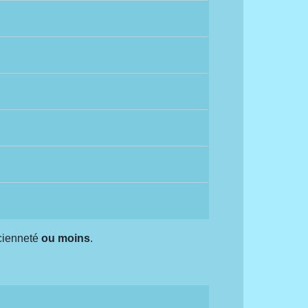
cienneté
ou moins
.