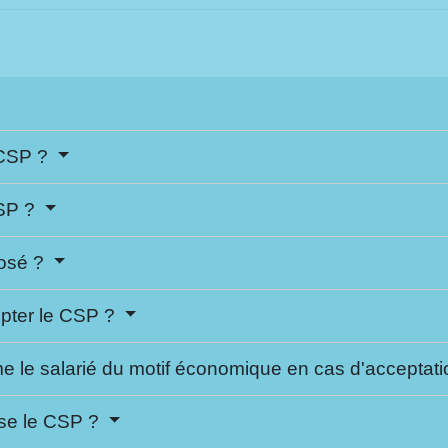
 CSP ?
CSP ?
posé ?
cepter le CSP ?
me le salarié du motif économique en cas d'accepta
fuse le CSP ?