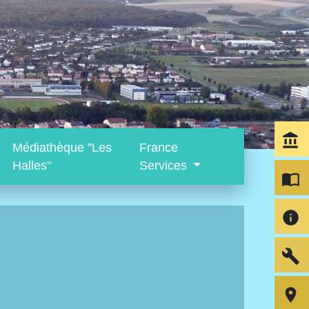
account_balance
Médiathèque "Les
France
Halles"
Services
import_contacts
info
build
room