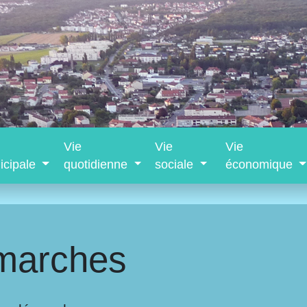
Vie
Vie
Vie
icipale
quotidienne
sociale
économique
marches