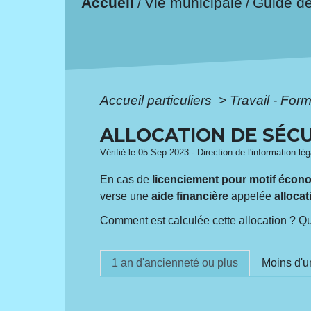
Accueil
Vie municipale
Guide d
/
/
Accueil particuliers
>
Travail - For
ALLOCATION DE SÉCU
Vérifié le 05 Sep 2023 - Direction de l'information lé
En cas de
licenciement pour motif écon
verse une
aide financière
appelée
alloca
Comment est calculée cette allocation ? Qu
1 an d'ancienneté ou plus
Moins d'u