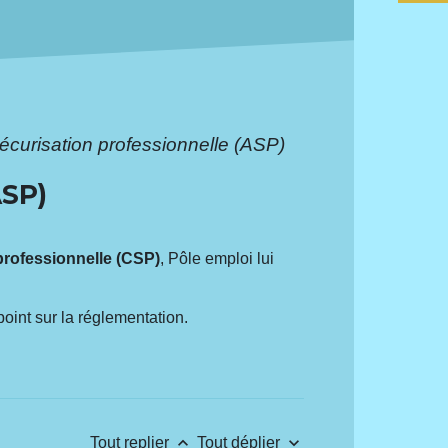
sécurisation professionnelle (ASP)
SP)
professionnelle (CSP)
, Pôle emploi lui
oint sur la réglementation.
keyboard_arrow_up
keyboard_arrow_down
Tout replier
Tout déplier