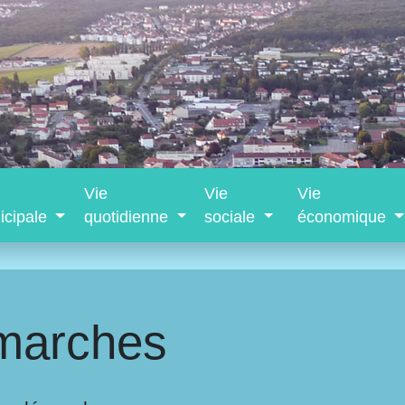
Vie
Vie
Vie
icipale
quotidienne
sociale
économique
marches