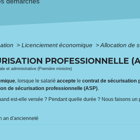
es démarches
mation
>
Licenciement économique
>
Allocation de 
RISATION PROFESSIONNELLE (A
gale et administrative (Première ministre)
omique
, lorsque le salarié
accepte
le
contrat de sécurisation 
tion de sécurisation professionnelle (ASP)
.
and est-elle versée ? Pendant quelle durée ? Nous faisons un p
n an d'ancienneté