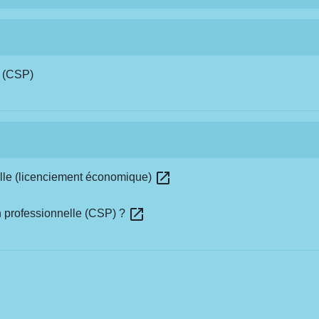
e (CSP)
open_in_new
elle (licenciement économique)
open_in_new
on professionnelle (CSP) ?