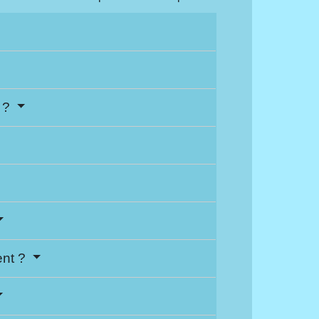
e ?
ent ?