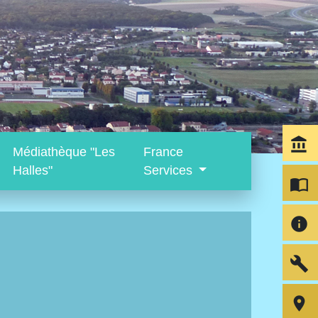
account_balance
Médiathèque "Les
France
Halles"
Services
import_contacts
info
build
room