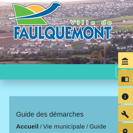
account_balance
menu
import_contacts
info
build
Guide des démarches
Accueil
Vie municipale
Guide
/
/
room