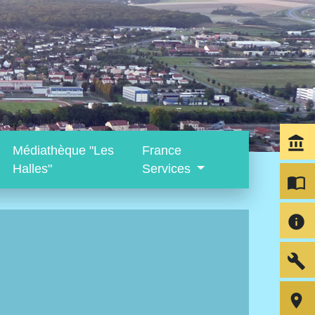
account_balance
Médiathèque "Les
France
Halles"
Services
import_contacts
info
build
room