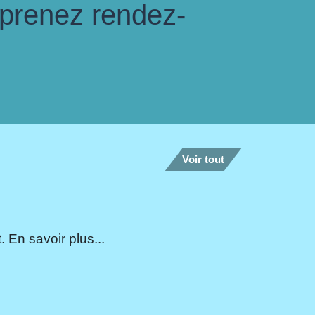
 prenez rendez-
Voir tout
 En savoir plus...