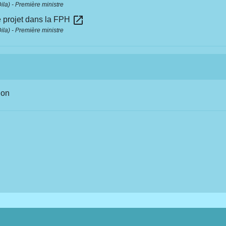
Dila) - Première ministre
open_in_new
de projet dans la FPH
Dila) - Première ministre
ion