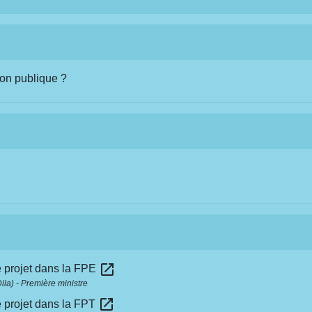
ion publique ?
open_in_new
e projet dans la FPE
Dila) - Première ministre
open_in_new
e projet dans la FPT