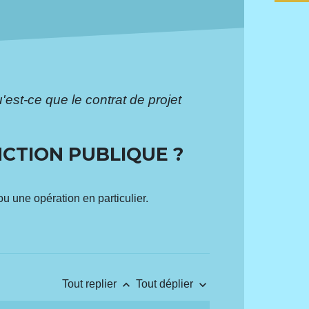
'est-ce que le contrat de projet
NCTION PUBLIQUE ?
ou une opération en particulier.
keyboard_arrow_up
keyboard_arrow_down
Tout replier
Tout déplier