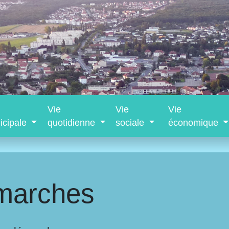
Vie
Vie
Vie
icipale
quotidienne
sociale
économique
marches