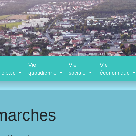
Vie
Vie
Vie
icipale
quotidienne
sociale
économique
marches