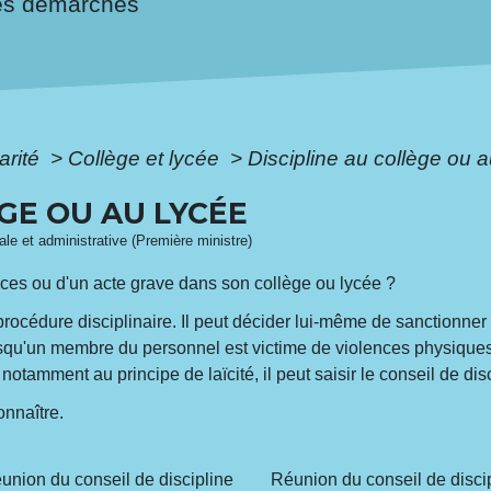
es démarches
arité
>
Collège et lycée
>
Discipline au collège ou 
ÈGE OU AU LYCÉE
gale et administrative (Première ministre)
ences ou d'un acte grave dans son collège ou lycée ?
cédure disciplinaire. Il peut décider lui-même de sanctionner l'é
orsqu'un membre du personnel est victime de violences physique
notamment au principe de laïcité, il peut saisir le conseil de di
onnaître.
union du conseil de discipline
Réunion du conseil de disci