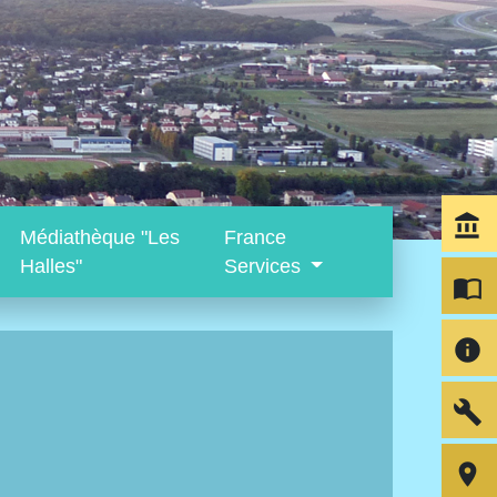
account_balance
Médiathèque "Les
France
Halles"
Services
import_contacts
info
build
room