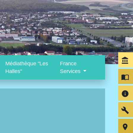
account_balance
Médiathèque "Les
France
Halles"
Services
import_contacts
info
build
room