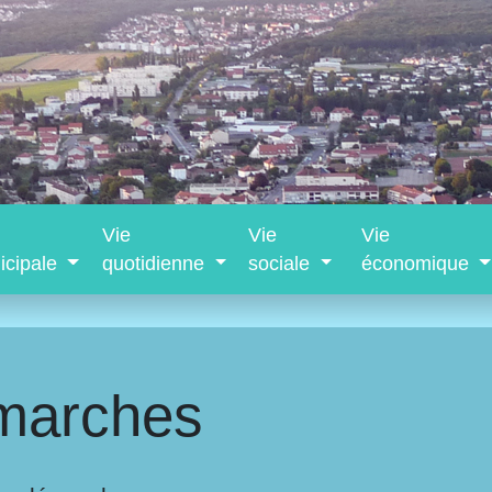
Vie
Vie
Vie
icipale
quotidienne
sociale
économique
marches