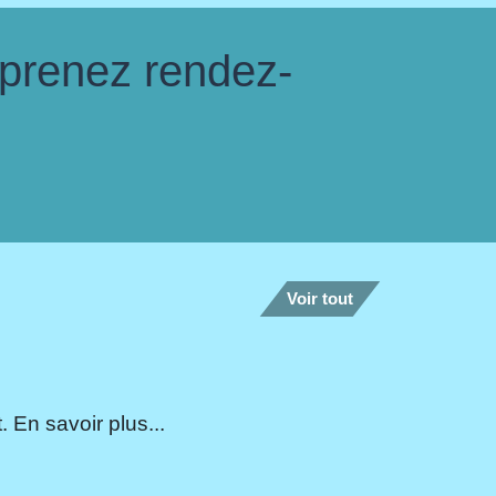
 prenez rendez-
Voir tout
 En savoir plus...