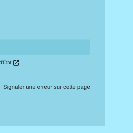
open_in_new
d'État
Signaler une erreur sur cette page