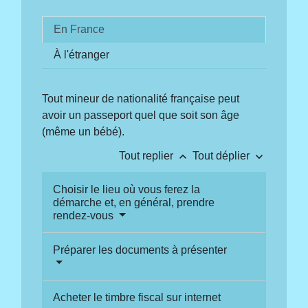
En France
À l'étranger
Tout mineur de nationalité française peut
avoir un passeport quel que soit son âge
(même un bébé).
keyboard_arrow_up
keyboard_arrow_down
Tout replier
Tout déplier
Choisir le lieu où vous ferez la
démarche et, en général, prendre
rendez-vous
Préparer les documents à présenter
Acheter le timbre fiscal sur internet