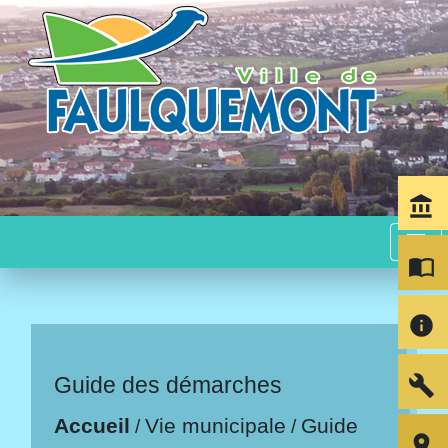
account_balance
menu
import_contacts
info
build
Guide des démarches
Accueil
Vie municipale
Guide
/
/
room