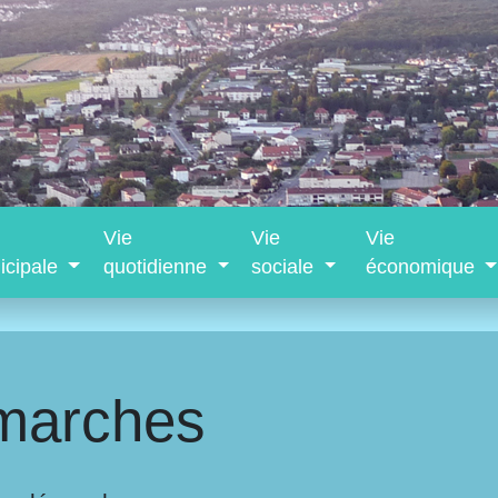
Vie
Vie
Vie
icipale
quotidienne
sociale
économique
marches