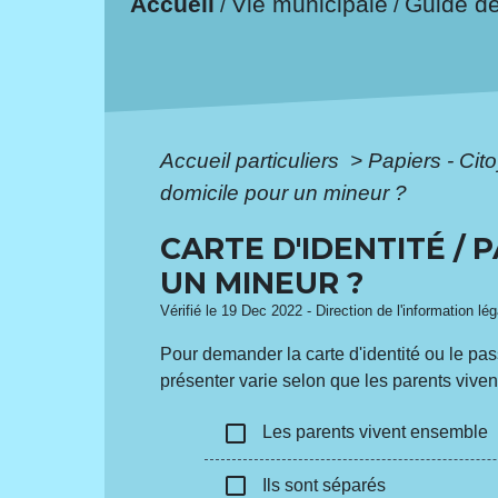
Accueil
Vie municipale
Guide d
/
/
Accueil particuliers
>
Papiers - Cit
domicile pour un mineur ?
CARTE D'IDENTITÉ / 
UN MINEUR ?
Vérifié le 19 Dec 2022 - Direction de l'information lég
Pour demander la carte d'identité ou le pass
présenter varie selon que les parents vive
check_box_outline_blank
Les parents vivent ensemble
check_box_outline_blank
Ils sont séparés