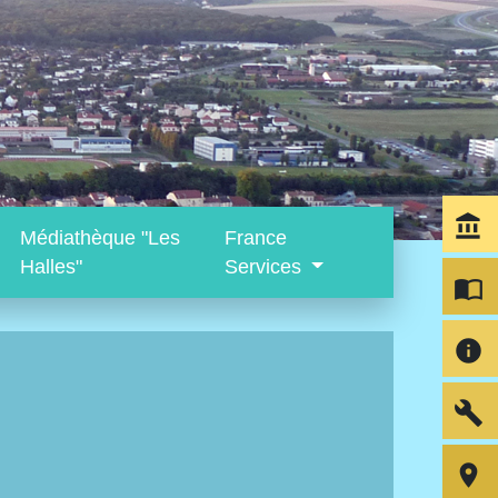
account_balance
Médiathèque "Les
France
Halles"
Services
import_contacts
info
build
room