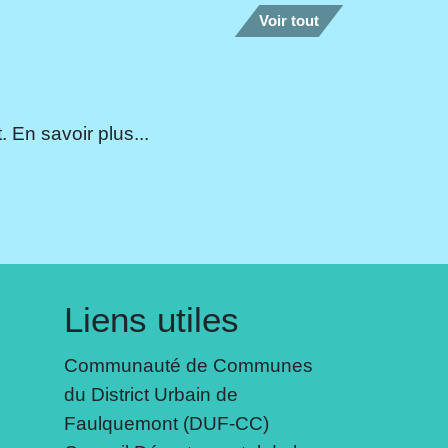
Voir tout
 En savoir plus...
Liens utiles
Communauté de Communes
du District Urbain de
Faulquemont (DUF-CC)