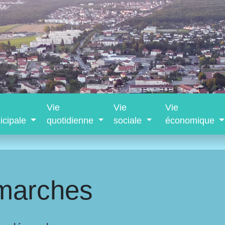
Vie
Vie
Vie
icipale
quotidienne
sociale
économique
marches