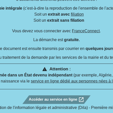
ie intégrale
(c'est-à-dire la reproduction de l'ensemble de l'ac
Soit un
extrait avec
filiation
Soit un
extrait sans filiation
Vous devez vous connecter avec
FranceConnect
.
La démarche est
gratuite.
e document est ensuite transmis par courrier en
quelques jour
du traitement de la demande par les services de la mairie et du
Attention :
warning
née dans un État devenu indépendant
(par exemple, Algérie, 
e naissance via le
service en ligne dédié aux personnes nées à l
open_in_new
Accéder au service en ligne
tion de l'information légale et administrative (Dila) - Première mi