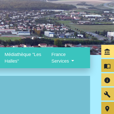
account_balance
Médiathèque "Les
France
Halles"
Services
import_contacts
info
build
room