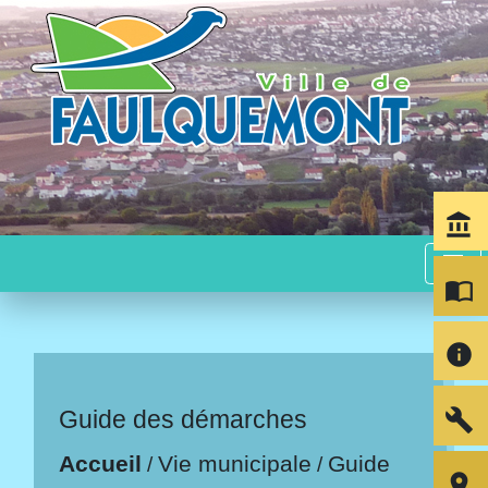
account_balance
menu
import_contacts
info
build
Guide des démarches
Accueil
Vie municipale
Guide
/
/
room