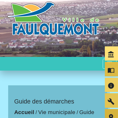
account_balance
menu
import_contacts
info
build
Guide des démarches
Accueil
Vie municipale
Guide
/
/
room