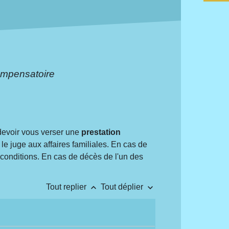
ompensatoire
 devoir vous verser une
prestation
le juge aux affaires familiales. En cas de
 conditions. En cas de décès de l'un des
keyboard_arrow_up
keyboard_arrow_down
Tout replier
Tout déplier