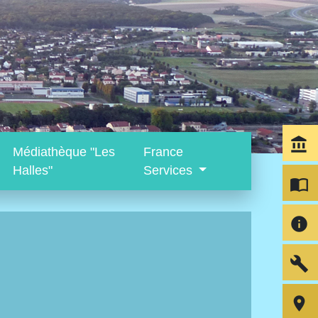
account_balance
Médiathèque "Les
France
Halles"
Services
import_contacts
info
build
room