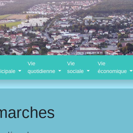
Vie
Vie
Vie
icipale
quotidienne
sociale
économique
marches