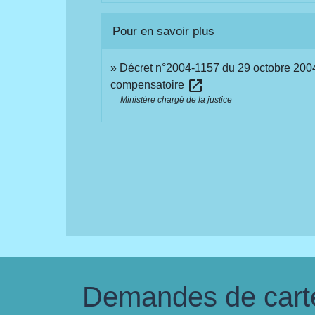
Pour en savoir plus
Décret n°2004-1157 du 29 octobre 2004 fi
open_in_new
compensatoire
Ministère chargé de la justice
Demandes de carte 