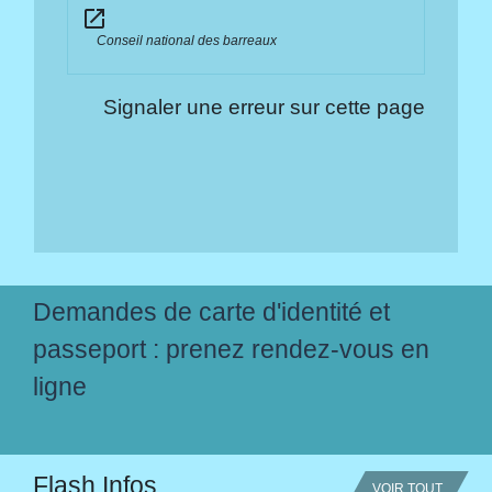
open_in_new
Conseil national des barreaux
Signaler une erreur sur cette page
Demandes de carte d'identité et
passeport : prenez rendez-vous en
ligne
Flash Infos
VOIR TOUT