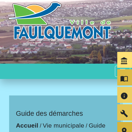
account_balance
menu
import_contacts
info
build
Guide des démarches
Accueil
Vie municipale
Guide
/
/
room